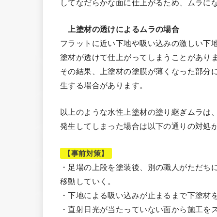
してなだらかな面に仕上がるため、ムラに
上塗材の透けによるムラの場合
フラットに近い下地や吸い込みの激しい下
塗材が透けて仕上がってしまうことがあり
その結果、上塗材の塗膜が薄くなった部分
生する場合があります。
以上のような水性上塗材の塗り継ぎムラは
発生してしまった場合は以下の通りの対処
【事前対策】
・足場の上段を塗装後、別の職人がただち
移動していく。
・下地による吸い込みが止まるまで下塗材
・直射日光が当たっていない面から施工を