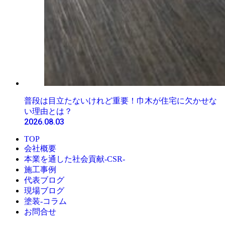
普段は目立たないけれど重要！巾木が住宅に欠かせな
い理由とは？
2026.08.03
TOP
会社概要
本業を通した社会貢献-CSR-
施工事例
代表ブログ
現場ブログ
塗装-コラム
お問合せ