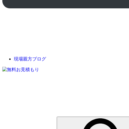
現場親方ブログ
検
索: