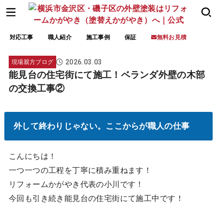
対応工事
職人紹介
施工事例
保証
無料お見積
2026.03.03
現場親方ブログ
能見台の住宅街にて施工！ベランダ外壁の木部
の交換工事②
外して終わりじゃない。ここからが職人の仕事
こんにちは！
一つ一つの工程を丁寧に積み重ねます！
リフォームかがやき代表の小川です！
今回も引き続き能見台の住宅街にて施工中です！